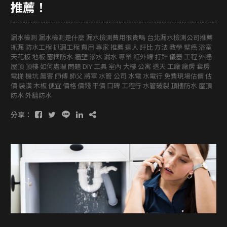
推薦！
漏水檢測 漏水檢測是什麼 漏水檢測費用很貴嗎 台北漏水檢測公司推薦
抓漏 防水工程 抓漏工程 費用 專家 推薦 達人 評比 方法 教學 壁癌 浴室
天花板 地板 窗框防水 牆壁 滲水 漏水 專業 紅外線 打針 儀器 工程 外牆
屋頂 頂樓 如何處理 問題 DIY 工具 室內 大樓 公寓 透天 工廠 廠房 套房
電梯 機坑 厲害 師傅 師父 將軍 水管 公司 水電 水電行 免費現場估價 估
價 裝潢 木板 便宜 價格 價錢 平價 口碑 工程行 水管破裂 頂樓防水 屋頂
防水 外牆防水
分享：