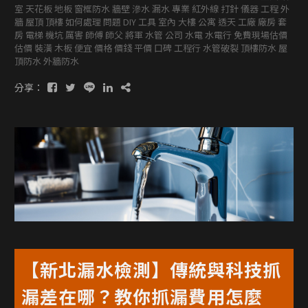
室 天花板 地板 窗框防水 牆壁 滲水 漏水 專業 紅外線 打針 儀器 工程 外
牆 屋頂 頂樓 如何處理 問題 DIY 工具 室內 大樓 公寓 透天 工廠 廠房 套
房 電梯 機坑 厲害 師傅 師父 將軍 水管 公司 水電 水電行 免費現場估價
估價 裝潢 木板 便宜 價格 價錢 平價 口碑 工程行 水管破裂 頂樓防水 屋
頂防水 外牆防水
分享：
【新北漏水檢測】傳統與科技抓
漏差在哪？教你抓漏費用怎麼