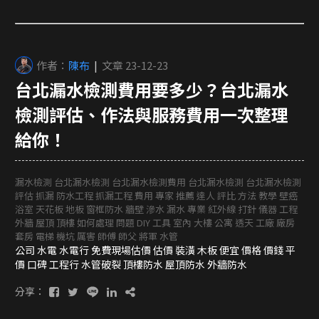
作者：
陳布
|
文章 23-12-23
台北漏水檢測費用要多少？台北漏水
檢測評估、作法與服務費用一次整理
給你！
漏水檢測 台北漏水檢測 台北漏水檢測費用 台北漏水檢測 台北漏水檢測
評估 抓漏 防水工程 抓漏工程 費用 專家 推薦 達人 評比 方法 教學 壁癌
浴室 天花板 地板 窗框防水 牆壁 滲水 漏水 專業 紅外線 打針 儀器 工程
外牆 屋頂 頂樓 如何處理 問題 DIY 工具 室內 大樓 公寓 透天 工廠 廠房
套房 電梯 機坑 厲害 師傅 師父 將軍 水管
公司 水電 水電行 免費現場估價 估價 裝潢 木板 便宜 價格 價錢 平
價 口碑 工程行 水管破裂 頂樓防水 屋頂防水 外牆防水
分享：