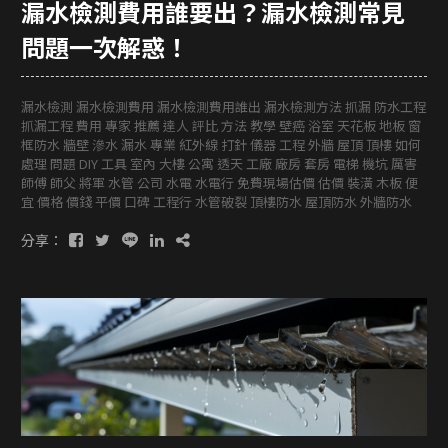
漏水檢測費用誰要出？漏水檢測常見
問題一次解惑！
漏水檢測 漏水檢測費用 漏水檢測費用誰出 漏水檢測方法 抓漏 防水工程
抓漏工程 費用 專家 推薦 達人 評比 方法 教學 壁癌 浴室 天花板 地板 窗
框防水 牆壁 滲水 漏水 專業 紅外線 打針 儀器 工程 外牆 屋頂 頂樓 如何
處理 問題 DIY 工具 室內 大樓 公寓 透天 工廠 廠房 套房 電梯 機坑 厲害
師傅 師父 將軍 水管 公司 水電 水電行 免費現場估價 估價 裝潢 木板 便
宜 價格 價錢 平價 口碑 工程行 水管破裂 頂樓防水 屋頂防水 外牆防水
分享：